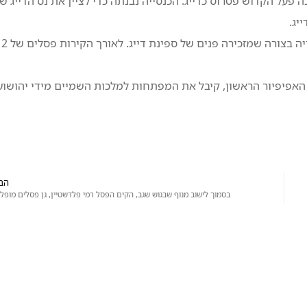
 פעל הקדוש פטרוס כדייג. הכנסייה נבנתה כדי לציין את נס הדייג ש
יג.
הכנסיה נבנתה במהלך שנות השלושים של המאה ה-20 והיא בנויה בצורה שמזכירה 
האפיפיור הראשון, קיבל את המפתחות למלכות השמיים מידי יהושוע
הב
בסמוך לישוב מנוף שבגוש שגב, הקים הפסל רמי פלדשטיין, גן פסלים מופלא