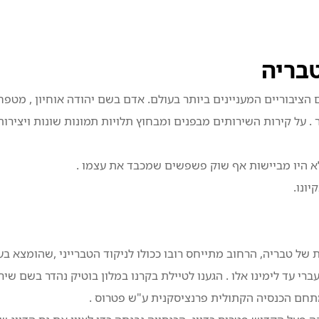
טבריה
הציבוריים המעניינים ביותר בעולם. אדם בשם יהודה אוחיון , מטפ
 . על קירות השירותים מבפנים ומבחוץ תלויות תמונות שונות ויצירות
לא היו מביישות אף שוק פשפשים שמכבד את עצמו .
ונו.
ת של טבריה, הרחוב מתייחס רובו ככולו לניקוד הטברייני ,שהומצא בע
סט העברי עד לימינו אלו . הגענו לטיילת בקרנו במלון בוטיק נהדר בשם שיר
מתחם הכנסיה הקתולית פרנציסקנית ע"ש פטרוס .