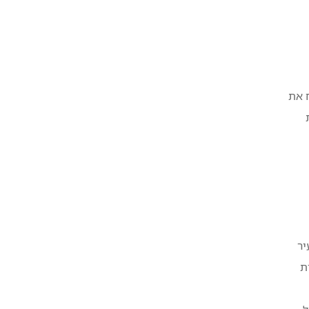
ח את
יר
ת