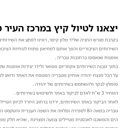
יצאנו לטיול קיץ במרכז העיר 
בקרבת מגרש החניה שליד מלון קיסר, ראינו לפתע את השירותים 
השירותים הציבוריים והפך אותם למוזיאון פתוח לנוחיות הציבור
אומנות שנאספו ברחובות טבריה .
בתוך מבנה השירותים אקווריום מפואר ולידו יצירות אומנות ש
על הכל מנצח יהודה אוחיון מטבריה המטפח את האתר ודואג לנקי
מומלץ לבקר ולהשתמש בשירותים של יהודה .
המחיר 3 ש"ח לאדם לביקור באתר ולשימוש בשירותים .
לאחר הביקור באתר השירותים, ירדנו ברחוב היורד לכיוון הטייל
טבריה במאה ה8 לספירה ומלווה את השפה העברית והטק
הים והמשכנו לאכסנית מטיילים צנועה ומצוינת , שהיא חלק מ